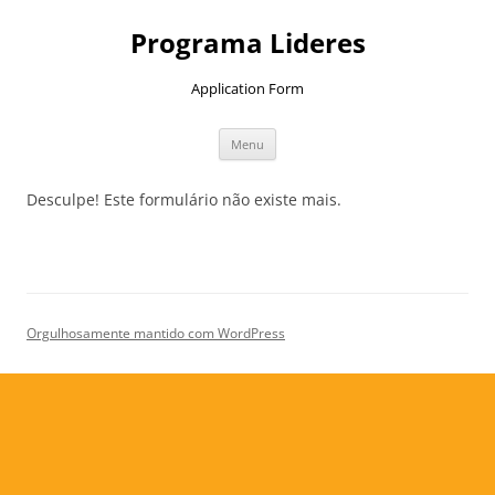
Pular
para
Programa Lideres
o
conteúdo
Application Form
Menu
Desculpe! Este formulário não existe mais.
Orgulhosamente mantido com WordPress